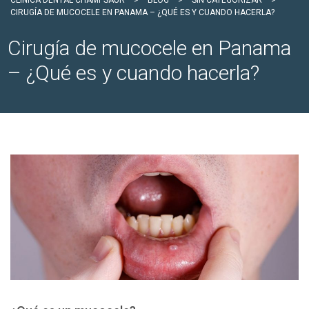
CLÍNICA DENTAL CHAMPSAUR
>
BLOG
>
SIN CATEGORIZAR
>
CIRUGÍA DE MUCOCELE EN PANAMA – ¿QUÉ ES Y CUANDO HACERLA?
Cirugía de mucocele en Panama
– ¿Qué es y cuando hacerla?