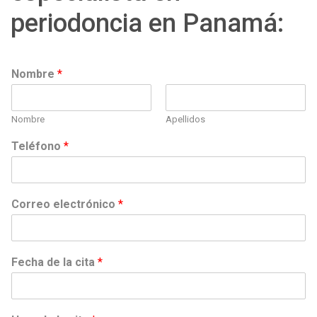
periodoncia en Panamá:
Nombre
*
Nombre
Apellidos
*
Teléfono
*
c
i
t
a
Correo electrónico
*
c
i
t
a
Fecha de la cita
*